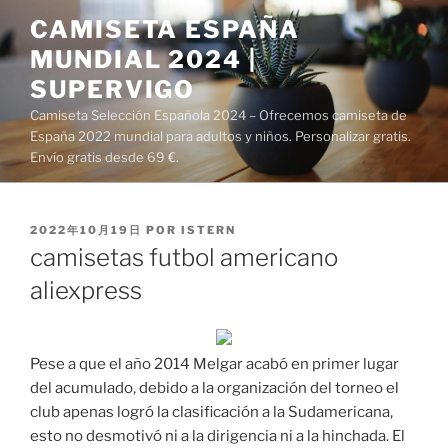
Saltar
CAMISETA ESPAÑA
al
MUNDIAL 2024 |
contenido
SUPERVIGO
Camiseta Selección Española 2024 – Ofrecemos camiseta de
España 2022 mundial para adultos y niños. Personalizar gratis.
Envío gratis desde 69 €.
PUBLICADO
2022年10月19日
POR
ISTERN
EL
camisetas futbol americano
aliexpress
Pese a que el año 2014 Melgar acabó en primer lugar
del acumulado, debido a la organización del torneo el
club apenas logró la clasificación a la Sudamericana,
esto no desmotivó ni a la dirigencia ni a la hinchada. El