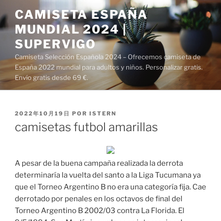
Saltar
CAMISETA ESPAÑA
al
MUNDIAL 2024 |
contenido
SUPERVIGO
Camiseta Selección Española 2024 – Ofrecemos camiseta de
España 2022 mundial para adultos y niños. Personalizar gratis.
Envío gratis desde 69 €.
PUBLICADO
2022年10月19日
POR
ISTERN
EL
camisetas futbol amarillas
A pesar de la buena campaña realizada la derrota
determinaría la vuelta del santo a la Liga Tucumana ya
que el Torneo Argentino B no era una categoría fija. Cae
derrotado por penales en los octavos de final del
Torneo Argentino B 2002/03 contra La Florida. El