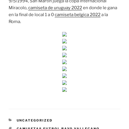
9/5/1994, San Martín juega la copa internacional
Miracolo,
camiseta de uruguay 2022
en donde le gana
en la final de local 1 a 0
camiseta belgica 2022
a la
Roma.
CATEGORÍAS
UNCATEGORIZED
ETIQUETAS
CAMISETAS FUTBOL RAYO VALLECANO
,