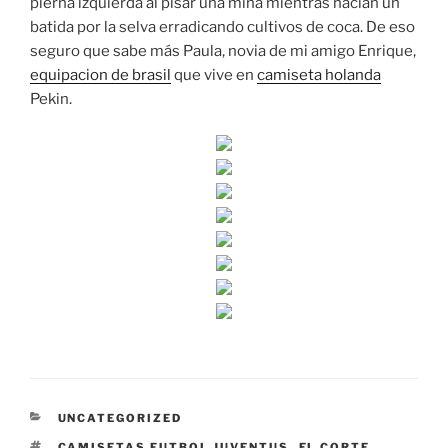
pierna izquierda al pisar una mina mientras hacían un
batida por la selva erradicando cultivos de coca. De eso
seguro que sabe más Paula, novia de mi amigo Enrique,
equipacion de brasil
que vive en
camiseta holanda
Pekin.
CATEGORÍAS
UNCATEGORIZED
ETIQUETAS
CAMISETAS FUTBOL JUVENTUS
,
EL CORTE