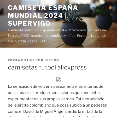
Saltar
CAMISETA ESPAÑA
al
MUNDIAL 2024 |
contenido
SUPERVIGO
Camiseta Selección Española 2024 – Ofrecemos camiseta de
España 2022 mundial para adultos y niños. Personalizar gratis.
Envío gratis desde 69 €.
PUBLICADO
2023年2月13日
POR
ISTERN
EL
camisetas futbol aliexpress
La sensación de volver a pasear entre las arterias de
una ciudad así produce sensaciones que uno debe
experimentar en sus propias carnes. Este ex soldado
del ejército colombiano que posa subido a un pedestal
como el David de Miguel Ángel perdió la mitad de la