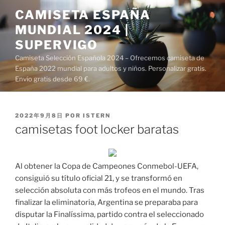
Saltar
CAMISETA ESPAÑA
al
MUNDIAL 2024 |
contenido
SUPERVIGO
Camiseta Selección Española 2024 – Ofrecemos camiseta de
España 2022 mundial para adultos y niños. Personalizar gratis.
Envío gratis desde 69 €.
PUBLICADO
2022年9月8日
POR
ISTERN
EL
camisetas foot locker baratas
Al obtener la Copa de Campeones Conmebol-UEFA,
consiguió su título oficial 21, y se transformó en
selección absoluta con más trofeos en el mundo. Tras
finalizar la eliminatoria, Argentina se preparaba para
disputar la Finalíssima, partido contra el seleccionado