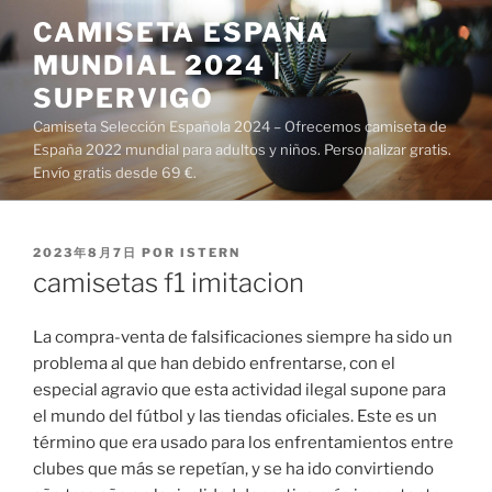
Saltar
CAMISETA ESPAÑA
al
MUNDIAL 2024 |
contenido
SUPERVIGO
Camiseta Selección Española 2024 – Ofrecemos camiseta de
España 2022 mundial para adultos y niños. Personalizar gratis.
Envío gratis desde 69 €.
PUBLICADO
2023年8月7日
POR
ISTERN
EL
camisetas f1 imitacion
La compra-venta de falsificaciones siempre ha sido un
problema al que han debido enfrentarse, con el
especial agravio que esta actividad ilegal supone para
el mundo del fútbol y las tiendas oficiales. Este es un
término que era usado para los enfrentamientos entre
clubes que más se repetían, y se ha ido convirtiendo