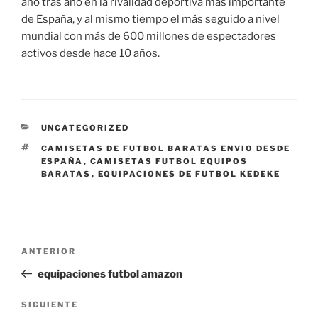
año tras año en la rivalidad deportiva más importante
de España, y al mismo tiempo el más seguido a nivel
mundial con más de 600 millones de espectadores
activos desde hace 10 años.
CATEGORÍAS
UNCATEGORIZED
ETIQUETAS
CAMISETAS DE FUTBOL BARATAS ENVIO DESDE
ESPAÑA
,
CAMISETAS FUTBOL EQUIPOS
BARATAS
,
EQUIPACIONES DE FUTBOL KEDEKE
Navegación
Entrada
ANTERIOR
de
anterior:
equipaciones futbol amazon
entradas
Siguiente
SIGUIENTE