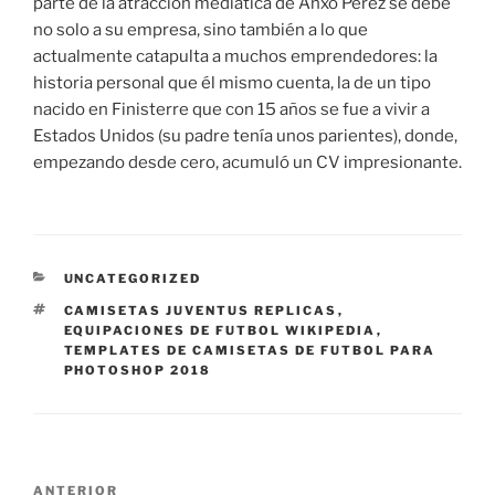
parte de la atracción mediática de Anxo Pérez se debe
no solo a su empresa, sino también a lo que
actualmente catapulta a muchos emprendedores: la
historia personal que él mismo cuenta, la de un tipo
nacido en Finisterre que con 15 años se fue a vivir a
Estados Unidos (su padre tenía unos parientes), donde,
empezando desde cero, acumuló un CV impresionante.
CATEGORÍAS
UNCATEGORIZED
ETIQUETAS
CAMISETAS JUVENTUS REPLICAS
,
EQUIPACIONES DE FUTBOL WIKIPEDIA
,
TEMPLATES DE CAMISETAS DE FUTBOL PARA
PHOTOSHOP 2018
Navegación
Entrada
ANTERIOR