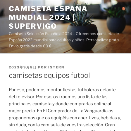
Saltar
CAMISETA ESPAÑA
al
MUNDIAL 2024 |
contenido
SUPERVIGO
Camiseta Selección Española 2024 – Ofrecemos camiseta de
España 2022 mundial para adultos y niños. Personalizar gratis.
Envío gratis desde 69 €.
PUBLICADO
2023年9月8日
POR
ISTERN
EL
camisetas equipos futbol
Por eso, podemos montar fiestas futboleras delante
del televisor. Por eso, os traemos una lista de las
principales camiseta y donde comprarlas online al
mejor precio. En El Comprador de La Vanguardia os
proponemos que os equipéis con aperitivos, bebidas y,
sin duda, con la camiseta de vuestra selección. Gran