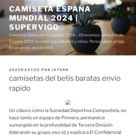
Saltar
CAMISETA ESPAÑA
al
MUNDIAL 2024 |
contenido
SUPERVIGO
Camiseta Selección Española 2024 – Ofrecemos camiseta de
España 2022 mundial para adultos y niños. Personalizar gratis.
Envío gratis desde 69 €.
PUBLICADO
2023年2月13日
POR
ISTERN
EL
camisetas del betis baratas envio
rapido
Un clásico como la Sociedad Deportiva Compostela, no
hace tanto un equipo de Primera, permanece
sumergido en la profundidad de Tercera División
(liderando su grupo, eso sí) y explica a El Confidencial