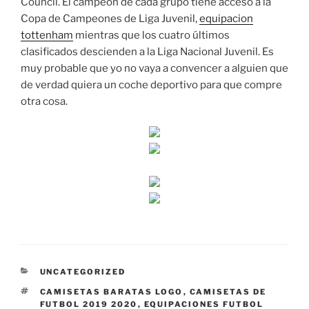
Council. El campeón de cada grupo tiene acceso a la
Copa de Campeones de Liga Juvenil,
equipacion
tottenham
mientras que los cuatro últimos
clasificados descienden a la Liga Nacional Juvenil. Es
muy probable que yo no vaya a convencer a alguien que
de verdad quiera un coche deportivo para que compre
otra cosa.
CATEGORÍAS
UNCATEGORIZED
ETIQUETAS
CAMISETAS BARATAS LOGO
,
CAMISETAS DE
FUTBOL 2019 2020
,
EQUIPACIONES FUTBOL