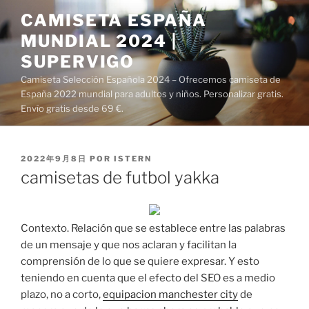
Saltar
CAMISETA ESPAÑA
al
MUNDIAL 2024 |
contenido
SUPERVIGO
Camiseta Selección Española 2024 – Ofrecemos camiseta de
España 2022 mundial para adultos y niños. Personalizar gratis.
Envío gratis desde 69 €.
PUBLICADO
2022年9月8日
POR
ISTERN
EL
camisetas de futbol yakka
Contexto. Relación que se establece entre las palabras
de un mensaje y que nos aclaran y facilitan la
comprensión de lo que se quiere expresar. Y esto
teniendo en cuenta que el efecto del SEO es a medio
plazo, no a corto,
equipacion manchester city
de