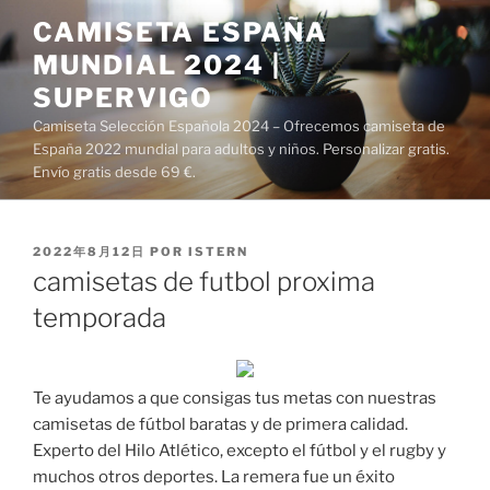
Saltar
CAMISETA ESPAÑA
al
MUNDIAL 2024 |
contenido
SUPERVIGO
Camiseta Selección Española 2024 – Ofrecemos camiseta de
España 2022 mundial para adultos y niños. Personalizar gratis.
Envío gratis desde 69 €.
PUBLICADO
2022年8月12日
POR
ISTERN
EL
camisetas de futbol proxima
temporada
Te ayudamos a que consigas tus metas con nuestras
camisetas de fútbol baratas y de primera calidad.
Experto del Hilo Atlético, excepto el fútbol y el rugby y
muchos otros deportes. La remera fue un éxito