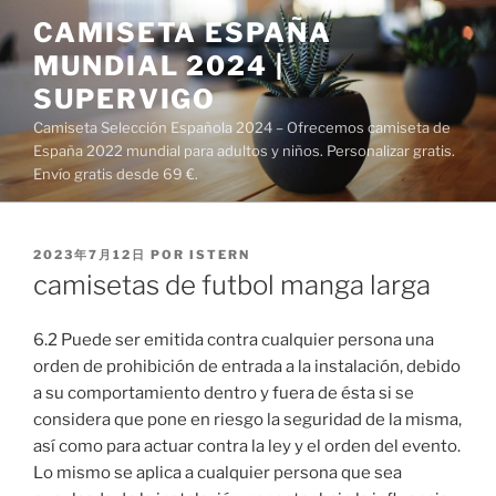
Saltar
CAMISETA ESPAÑA
al
MUNDIAL 2024 |
contenido
SUPERVIGO
Camiseta Selección Española 2024 – Ofrecemos camiseta de
España 2022 mundial para adultos y niños. Personalizar gratis.
Envío gratis desde 69 €.
PUBLICADO
2023年7月12日
POR
ISTERN
EL
camisetas de futbol manga larga
6.2 Puede ser emitida contra cualquier persona una
orden de prohibición de entrada a la instalación, debido
a su comportamiento dentro y fuera de ésta si se
considera que pone en riesgo la seguridad de la misma,
así como para actuar contra la ley y el orden del evento.
Lo mismo se aplica a cualquier persona que sea