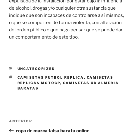
expulsada de la instalación por estar bajo la influencia
de alcohol, drogas y/o cualquier otra sustancia que
indique que son incapaces de controlarse a sí mismos,
o que se comporten de forma violenta, con alteración
del orden público o que haga pensar que se puede dar
un comportamiento de este tipo.
CATEGORÍAS
UNCATEGORIZED
ETIQUETAS
CAMISETAS FUTBOL REPLICA
,
CAMISETAS
REPLICAS MOTOGP
,
CAMISETAS UD ALMERIA
BARATAS
Navegación
Entrada
ANTERIOR
de
anterior:
ropa de marca falsa barata online
entradas