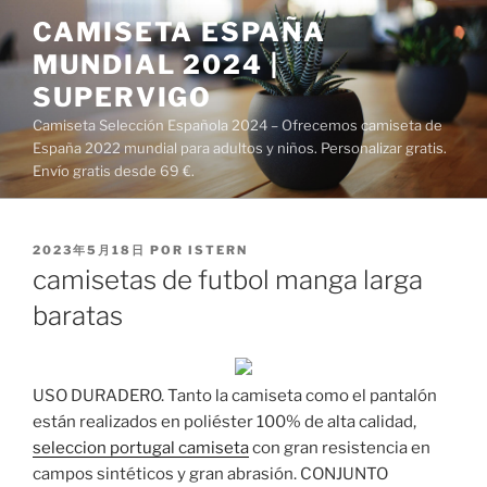
Saltar
CAMISETA ESPAÑA
al
MUNDIAL 2024 |
contenido
SUPERVIGO
Camiseta Selección Española 2024 – Ofrecemos camiseta de
España 2022 mundial para adultos y niños. Personalizar gratis.
Envío gratis desde 69 €.
PUBLICADO
2023年5月18日
POR
ISTERN
EL
camisetas de futbol manga larga
baratas
USO DURADERO. Tanto la camiseta como el pantalón
están realizados en poliéster 100% de alta calidad,
seleccion portugal camiseta
con gran resistencia en
campos sintéticos y gran abrasión. CONJUNTO