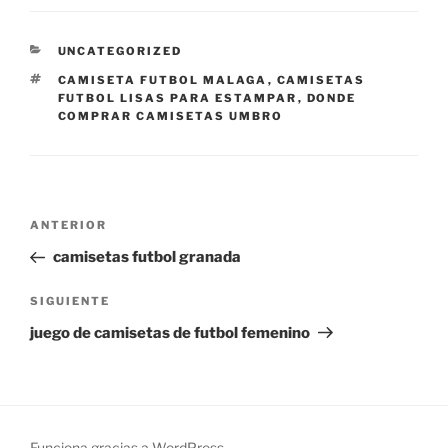
CATEGORÍAS
UNCATEGORIZED
ETIQUETAS
CAMISETA FUTBOL MALAGA
,
CAMISETAS
FUTBOL LISAS PARA ESTAMPAR
,
DONDE
COMPRAR CAMISETAS UMBRO
Navegación
Entrada
ANTERIOR
de
anterior:
camisetas futbol granada
entradas
Siguiente
SIGUIENTE
entrada
juego de camisetas de futbol femenino
Funciona gracias a WordPress