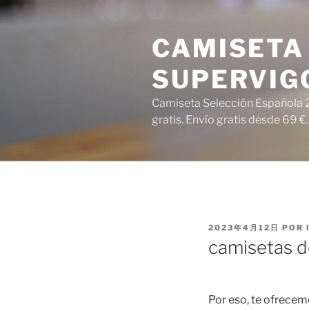
Saltar
al
CAMISETA 
contenido
SUPERVIG
Camiseta Selección Española 2
gratis. Envío gratis desde 69 €.
PUBLICADO
2023年4月12日
POR
EL
camisetas de
Por eso, te ofrecem