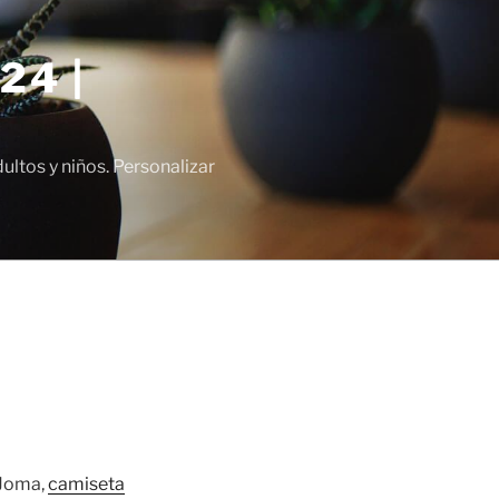
24 |
tos y niños. Personalizar
 Joma,
camiseta