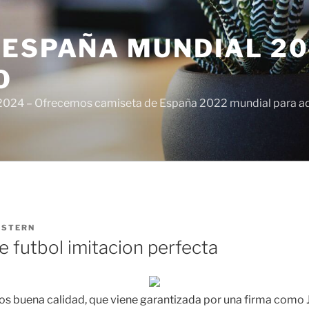
ESPAÑA MUNDIAL 20
O
024 – Ofrecemos camiseta de España 2022 mundial para adul
ISTERN
 futbol imitacion perfecta
os buena calidad, que viene garantizada por una firma como