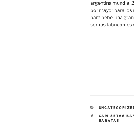
argentina mundial 
por mayor para los 
para bebe, una gra
somos fabricantes 
CATEGORÍAS
UNCATEGORIZE
ETIQUETAS
CAMISETAS BA
BARATAS