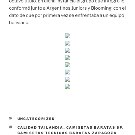
octavo título. En dicha instancia el grupo que integró lo
conformó junto a Argentinos Juniors y Blooming, con el
dato de que por primera vez se enfrentaba a un equipo
boliviano.
CATEGORÍAS
UNCATEGORIZED
ETIQUETAS
CALIDAD TAILANDIA
,
CAMISETAS BARATAS SP
,
CAMISETAS TECNICAS BARATAS ZARAGOZA