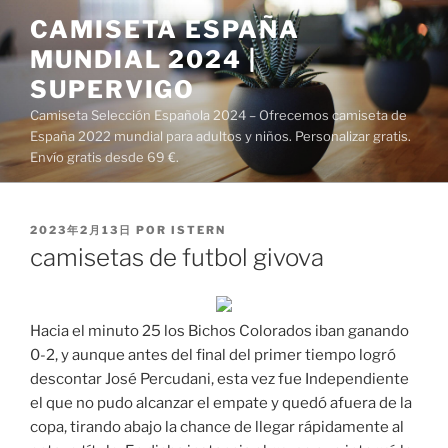
Saltar
CAMISETA ESPAÑA
al
MUNDIAL 2024 |
contenido
SUPERVIGO
Camiseta Selección Española 2024 – Ofrecemos camiseta de
España 2022 mundial para adultos y niños. Personalizar gratis.
Envío gratis desde 69 €.
PUBLICADO
2023年2月13日
POR
ISTERN
EL
camisetas de futbol givova
Hacia el minuto 25 los Bichos Colorados iban ganando
0-2, y aunque antes del final del primer tiempo logró
descontar José Percudani, esta vez fue Independiente
el que no pudo alcanzar el empate y quedó afuera de la
copa, tirando abajo la chance de llegar rápidamente al