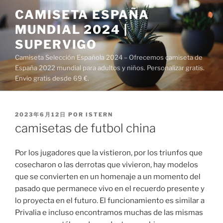
Saltar
CAMISETA ESPAÑA
al
MUNDIAL 2024 |
contenido
SUPERVIGO
Camiseta Selección Española 2024 – Ofrecemos camiseta de
España 2022 mundial para adultos y niños. Personalizar gratis.
Envío gratis desde 69 €.
PUBLICADO
2023年6月12日
POR
ISTERN
EL
camisetas de futbol china
Por los jugadores que la vistieron, por los triunfos que
cosecharon o las derrotas que vivieron, hay modelos
que se convierten en un homenaje a un momento del
pasado que permanece vivo en el recuerdo presente y
lo proyecta en el futuro. El funcionamiento es similar a
Privalia e incluso encontramos muchas de las mismas