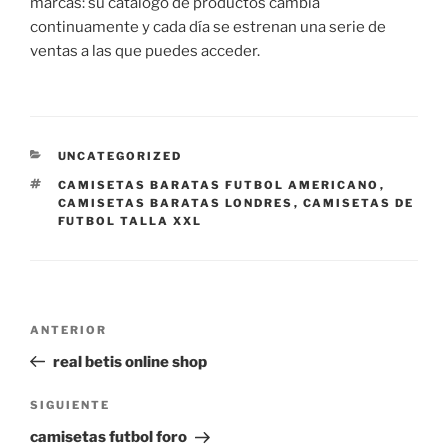
marcas: su catálogo de productos cambia
continuamente y cada día se estrenan una serie de
ventas a las que puedes acceder.
CATEGORÍAS
UNCATEGORIZED
ETIQUETAS
CAMISETAS BARATAS FUTBOL AMERICANO
,
CAMISETAS BARATAS LONDRES
,
CAMISETAS DE
FUTBOL TALLA XXL
Navegación
Entrada
ANTERIOR
de
anterior:
real betis online shop
entradas
Siguiente
SIGUIENTE
entrada
camisetas futbol foro