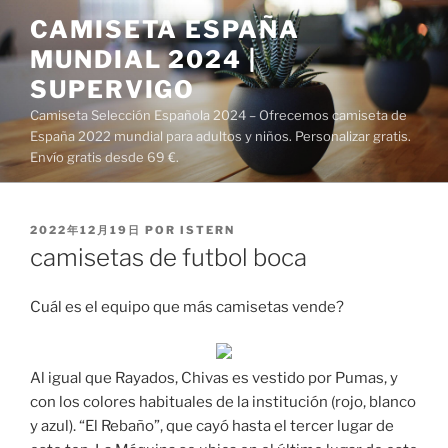
Saltar
CAMISETA ESPAÑA
al
MUNDIAL 2024 |
contenido
SUPERVIGO
Camiseta Selección Española 2024 – Ofrecemos camiseta de
España 2022 mundial para adultos y niños. Personalizar gratis.
Envío gratis desde 69 €.
PUBLICADO
2022年12月19日
POR
ISTERN
EL
camisetas de futbol boca
Cuál es el equipo que más camisetas vende?
Al igual que Rayados, Chivas es vestido por Pumas, y
con los colores habituales de la institución (rojo, blanco
y azul). “El Rebaño”, que cayó hasta el tercer lugar de