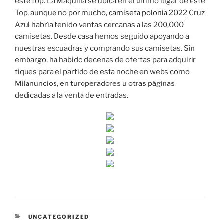
este top. La Máquina se ubica en el último lugar de este
Top, aunque no por mucho,
camiseta polonia 2022
Cruz
Azul habría tenido ventas cercanas a las 200,000
camisetas. Desde casa hemos seguido apoyando a
nuestras escuadras y comprando sus camisetas. Sin
embargo, ha habido decenas de ofertas para adquirir
tiques para el partido de esta noche en webs como
Milanuncios, en turoperadores u otras páginas
dedicadas a la venta de entradas.
CATEGORÍAS
UNCATEGORIZED