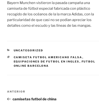
Bayern Munchen vistieron la pasada campaña una
camiseta de fútbol especial fabricada con plástico
recogido de los océanos de la la marca Adidas, con la
particularidad de que casi no se podían apreciar los
detalles como el escudo y las líneas de las mangas.
CATEGORÍAS
UNCATEGORIZED
ETIQUETAS
CAMISETA FUTBOL AMERICANO FALSA
,
EQUIPACIONES DE FUTBOL EN INGLES
,
FUTBOL
ONLINE BARCELONA
Navegación
Entrada
ANTERIOR
de
anterior:
camisetas futbol de china
entradas