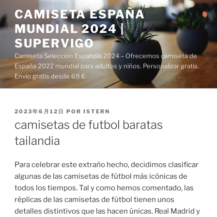
Saltar
CAMISETA ESPAÑA
al
MUNDIAL 2024 |
contenido
SUPERVIGO
Camiseta Selección Española 2024 – Ofrecemos camiseta de
España 2022 mundial para adultos y niños. Personalizar gratis.
Envío gratis desde 69 €.
PUBLICADO
2023年6月12日
POR
ISTERN
EL
camisetas de futbol baratas
tailandia
Para celebrar este extraño hecho, decidimos clasificar
algunas de las camisetas de fútbol más icónicas de
todos los tiempos. Tal y como hemos comentado, las
réplicas de las camisetas de fútbol tienen unos
detalles distintivos que las hacen únicas. Real Madrid y