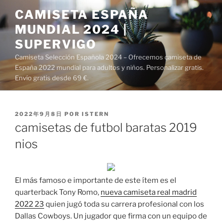
Saltar
CAMISETA ESPAÑA
al
MUNDIAL 2024 |
contenido
SUPERVIGO
Camiseta Selección Española 2024 – Ofrecemos camiseta de
España 2022 mundial para adultos y niños. Personalizar gratis.
Envío gratis desde 69 €.
PUBLICADO
2022年9月8日
POR
ISTERN
EL
camisetas de futbol baratas 2019
nios
El más famoso e importante de este ítem es el
quarterback Tony Romo,
nueva camiseta real madrid
2022 23
quien jugó toda su carrera profesional con los
Dallas Cowboys. Un jugador que firma con un equipo de