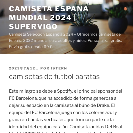
Saltar
CAMISETA ESPAÑA
al
MUNDIAL 2024 |
contenido
SUPERVIGO
Camiseta Selección Española 2024 – Ofrecemos camiseta de
España 2022 mundial para adultos y niños. Personalizar gratis.
Envío gratis desde 69 €.
PUBLICADO
2023年7月12日
POR
ISTERN
EL
camisetas de futbol baratas
Este milagro se debe a Spotify, el principal sponsor del
FC Barcelona, que ha accedido de forma generosa a
dejar su espacio en la camiseta al búho de Drake. El
equipo del FC Barcelona juega con los colores azul y
grana en bandas verticales, que forman parte de la
identidad del equipo catalán. Camiseta adidas Del Real