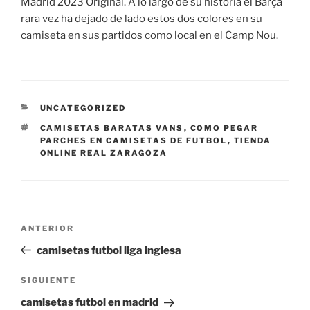
Madrid 2023 Original. A lo largo de su historia el Barça
rara vez ha dejado de lado estos dos colores en su
camiseta en sus partidos como local en el Camp Nou.
CATEGORÍAS
UNCATEGORIZED
ETIQUETAS
CAMISETAS BARATAS VANS
,
COMO PEGAR
PARCHES EN CAMISETAS DE FUTBOL
,
TIENDA
ONLINE REAL ZARAGOZA
Navegación
Entrada
ANTERIOR
de
anterior:
camisetas futbol liga inglesa
entradas
Siguiente
SIGUIENTE
entrada
camisetas futbol en madrid