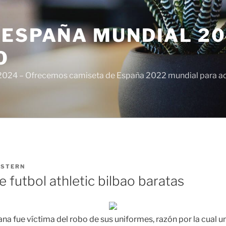
ESPAÑA MUNDIAL 20
O
024 – Ofrecemos camiseta de España 2022 mundial para adul
ISTERN
 futbol athletic bilbao baratas
na fue víctima del robo de sus uniformes, razón por la cual