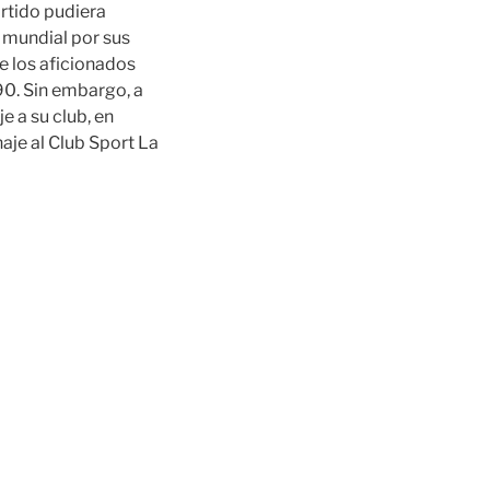
artido pudiera
l mundial por sus
e los aficionados
90. Sin embargo, a
e a su club, en
aje al Club Sport La