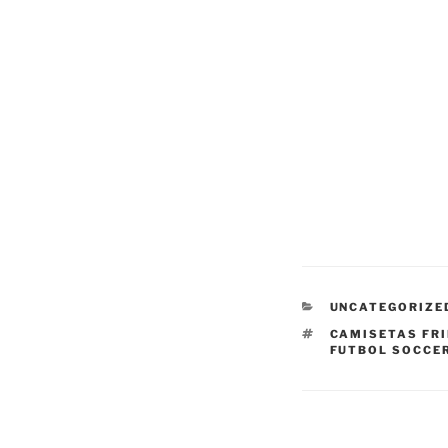
CATEGORÍAS
UNCATEGORIZE
ETIQUETAS
CAMISETAS FR
FUTBOL SOCCE