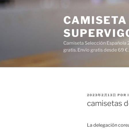
Saltar
al
CAMISETA 
contenido
SUPERVIG
Camiseta Selección Española 2
gratis. Envío gratis desde 69 €.
PUBLICADO
2023年2月13日
POR
EL
camisetas de
La delegación corea