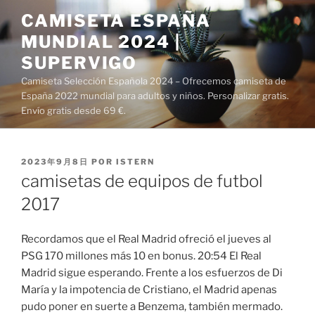
Saltar
CAMISETA ESPAÑA
al
MUNDIAL 2024 |
contenido
SUPERVIGO
Camiseta Selección Española 2024 – Ofrecemos camiseta de
España 2022 mundial para adultos y niños. Personalizar gratis.
Envío gratis desde 69 €.
PUBLICADO
2023年9月8日
POR
ISTERN
EL
camisetas de equipos de futbol
2017
Recordamos que el Real Madrid ofreció el jueves al
PSG 170 millones más 10 en bonus. 20:54 El Real
Madrid sigue esperando. Frente a los esfuerzos de Di
María y la impotencia de Cristiano, el Madrid apenas
pudo poner en suerte a Benzema, también mermado.