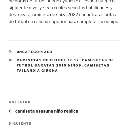
de botas de fútbol puede ayudarte a llevar tu juego al
siguiente nivel y, sean cuales sean tus habilidades y
destrezas,
camiseta de suiza 2022
encontrarás botas
de fútbol de calidad superior para completar tu equipo.
CATEGORÍAS
UNCATEGORIZED
ETIQUETAS
CAMISETAS DE FUTBOL 16 17
,
CAMISETAS DE
FUTBOL BARATAS 2019 NIÑOS
,
CAMISETAS
TAILANDIA GIRONA
Navegación
Entrada
ANTERIOR
de
anterior:
camiseta osasuna niño replica
entradas
Siguiente
SIGUIENTE