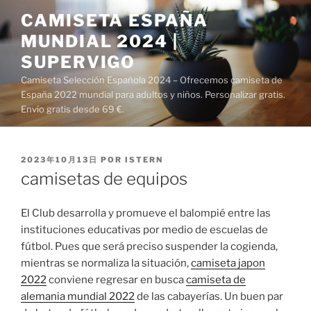
Saltar
CAMISETA ESPAÑA
al
MUNDIAL 2024 |
contenido
SUPERVIGO
Camiseta Selección Española 2024 – Ofrecemos camiseta de
España 2022 mundial para adultos y niños. Personalizar gratis.
Envío gratis desde 69 €.
PUBLICADO
2023年10月13日
POR
ISTERN
EL
camisetas de equipos
El Club desarrolla y promueve el balompié entre las
instituciones educativas por medio de escuelas de
fútbol. Pues que será preciso suspender la cogienda,
mientras se normaliza la situación,
camiseta japon
2022
conviene regresar en busca
camiseta de
alemania mundial 2022
de las cabayerías. Un buen par