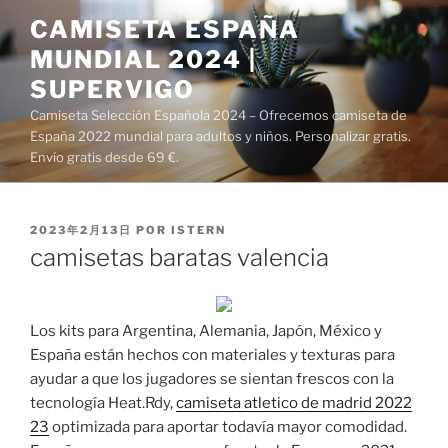
Saltar
CAMISETA ESPAÑA
al
MUNDIAL 2024 |
contenido
SUPERVIGO
Camiseta Selección Española 2024 – Ofrecemos camiseta de
España 2022 mundial para adultos y niños. Personalizar gratis.
Envío gratis desde 69 €.
PUBLICADO
2023年2月13日
POR
ISTERN
EL
camisetas baratas valencia
Los kits para Argentina, Alemania, Japón, México y
España están hechos con materiales y texturas para
ayudar a que los jugadores se sientan frescos con la
tecnología Heat.Rdy,
camiseta atletico de madrid 2022
23
optimizada para aportar todavía mayor comodidad.