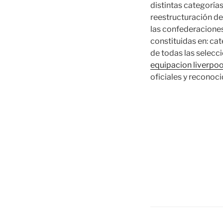
distintas categoría
reestructuración de
las confederacione
constituidas en: ca
de todas las selecc
equipacion liverpoo
oficiales y reconoci