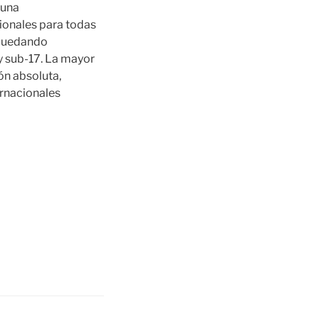
 una
ionales para todas
 quedando
 sub-17. La mayor
ón absoluta,
ernacionales