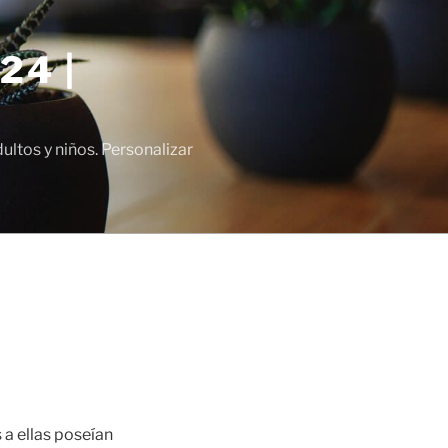
24 |
tos y niños. Personalizar
 a ellas poseían