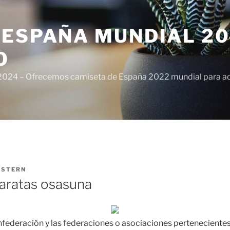
ESPAÑA MUNDIAL 20
O
024 – Ofrecemos camiseta de España 2022 mundial para adul
ISTERN
aratas osasuna
federación y las federaciones o asociaciones pertenecientes