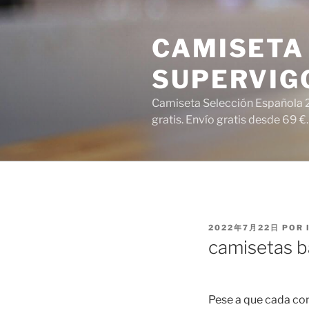
Saltar
al
CAMISETA 
contenido
SUPERVIG
Camiseta Selección Española 2
gratis. Envío gratis desde 69 €.
PUBLICADO
2022年7月22日
POR
EL
camisetas b
Pese a que cada con