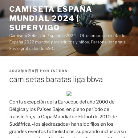
Saltar
CAMISETA ESPAÑA
al
MUNDIAL 2024 |
contenido
SUPERVIGO
Camiseta Selección Española 2024 – Ofrecemos camiseta de
España 2022 mundial para adultos y niños. Personalizar gratis.
Envío gratis desde 69 €.
PUBLICADO
2022年9月8日
POR
ISTERN
EL
camisetas baratas liga bbva
Con la excepción de la Eurocopa del año 2000 de
Bélgica y los Países Bajos, en pleno período de
transición, y la Copa Mundial de Fútbol de 2010 de
Sudáfrica, «los ajedrezados» han sido fijos en los
grandes eventos futbolísticos, superando incluso a su