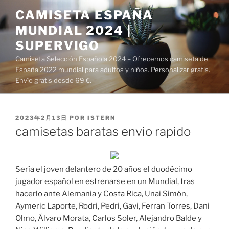
Saltar
CAMISETA ESPAÑA
al
MUNDIAL 2024 |
contenido
SUPERVIGO
Camiseta Selección Española 2024 – Ofrecemos camiseta de
España 2022 mundial para adultos y niños. Personalizar gratis.
Envío gratis desde 69 €.
PUBLICADO
2023年2月13日
POR
ISTERN
EL
camisetas baratas envio rapido
Sería el joven delantero de 20 años el duodécimo
jugador español en estrenarse en un Mundial, tras
hacerlo ante Alemania y Costa Rica, Unai Simón,
Aymeric Laporte, Rodri, Pedri, Gavi, Ferran Torres, Dani
Olmo, Álvaro Morata, Carlos Soler, Alejandro Balde y