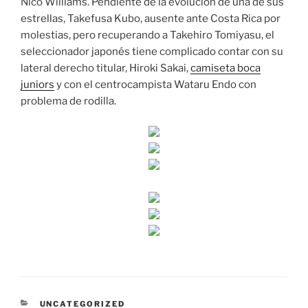
Nico Williams. Pendiente de la evolución de una de sus
estrellas, Takefusa Kubo, ausente ante Costa Rica por
molestias, pero recuperando a Takehiro Tomiyasu, el
seleccionador japonés tiene complicado contar con su
lateral derecho titular, Hiroki Sakai,
camiseta boca
juniors
y con el centrocampista Wataru Endo con
problema de rodilla.
CATEGORÍAS
UNCATEGORIZED