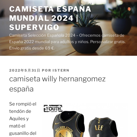
Saltar
CAMISETA ESPAÑA
al
MUNDIAL 2024 |
contenido
SUPERVIGO
Camiseta Selección Española 2024 – Ofrecemos camiseta de
España 2022 mundial para adultos y niños. Personalizar gratis.
Envío gratis desde 69 €.
PUBLICADO
2022年5月31日
POR
ISTERN
EL
camiseta willy hernangomez
españa
Se rompió el
tendón de
Aquiles y
mató el
gusanillo del