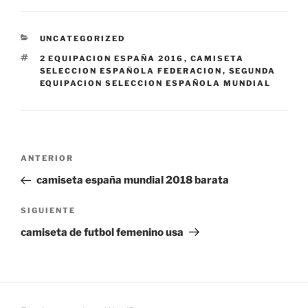
CATEGORÍAS
UNCATEGORIZED
ETIQUETAS
2 EQUIPACION ESPAÑA 2016
,
CAMISETA
SELECCION ESPAÑOLA FEDERACION
,
SEGUNDA
EQUIPACION SELECCION ESPAÑOLA MUNDIAL
Navegación
Entrada
ANTERIOR
de
anterior:
camiseta españa mundial 2018 barata
entradas
Siguiente
SIGUIENTE
entrada
camiseta de futbol femenino usa