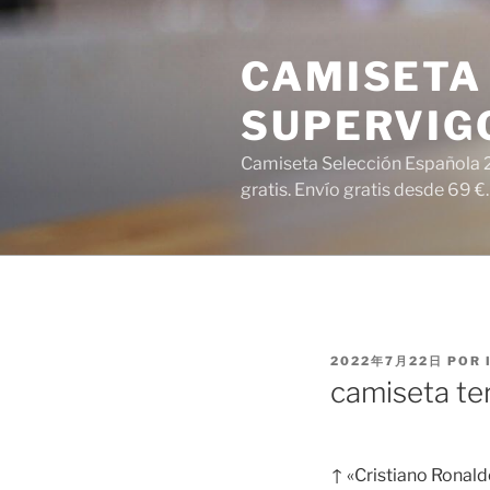
Saltar
al
CAMISETA 
contenido
SUPERVIG
Camiseta Selección Española 2
gratis. Envío gratis desde 69 €.
PUBLICADO
2022年7月22日
POR
EL
camiseta te
↑ «Cristiano Ronal