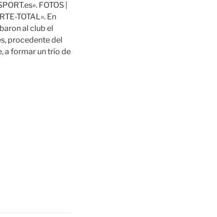
 SPORT.es». FOTOS |
PORTE-TOTAL». En
aron al club el
es, procedente del
 a formar un trío de