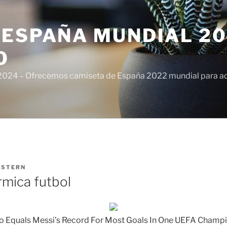
ESPAÑA MUNDIAL 20
O
024 – Ofrecemos camiseta de España 2022 mundial para adul
ISTERN
rmica futbol
do Equals Messi’s Record For Most Goals In One UEFA Champ