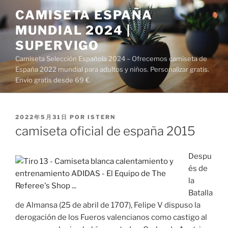
Saltar
CAMISETA ESPAÑA
al
MUNDIAL 2024 |
contenido
SUPERVIGO
Camiseta Selección Española 2024 – Ofrecemos camiseta de
España 2022 mundial para adultos y niños. Personalizar gratis.
Envío gratis desde 69 €.
PUBLICADO
2022年5月31日
POR
ISTERN
EL
camiseta oficial de españa 2015
Despu
és de
la
Batalla
de Almansa (25 de abril de 1707), Felipe V dispuso la
derogación de los Fueros valencianos como castigo al