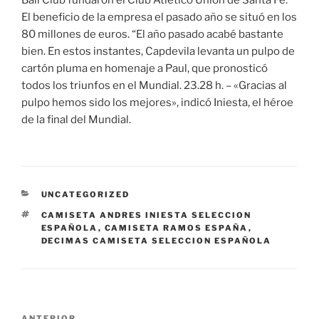
Ball Club fundaron el Club Atlético Unión de Santa Fe.
El beneficio de la empresa el pasado año se situó en los
80 millones de euros. “El año pasado acabé bastante
bien. En estos instantes, Capdevila levanta un pulpo de
cartón pluma en homenaje a Paul, que pronosticó
todos los triunfos en el Mundial. 23.28 h. – «Gracias al
pulpo hemos sido los mejores», indicó Iniesta, el héroe
de la final del Mundial.
CATEGORÍAS
UNCATEGORIZED
ETIQUETAS
CAMISETA ANDRES INIESTA SELECCION
ESPAÑOLA
,
CAMISETA RAMOS ESPAÑA
,
DECIMAS CAMISETA SELECCION ESPAÑOLA
Navegación
ANTERIOR