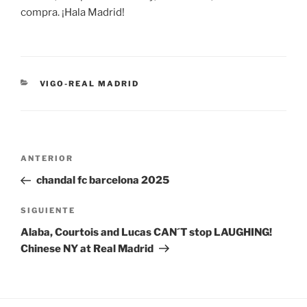
compra. ¡Hala Madrid!
CATEGORÍAS
VIGO-REAL MADRID
Navegación
Entrada
ANTERIOR
de
anterior:
chandal fc barcelona 2025
entradas
Siguiente
SIGUIENTE
entrada
Alaba, Courtois and Lucas CAN´T stop LAUGHING!
Chinese NY at Real Madrid