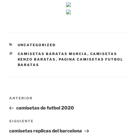
CATEGORÍAS
UNCATEGORIZED
ETIQUETAS
CAMISETAS BARATAS MURCIA
,
CAMISETAS
KENZO BARATAS
,
PAGINA CAMISETAS FUTBOL
BARATAS
Navegación
Entrada
ANTERIOR
de
anterior:
camisetas de futbol 2020
entradas
Siguiente
SIGUIENTE
entrada
camisetas replicas del barcelona