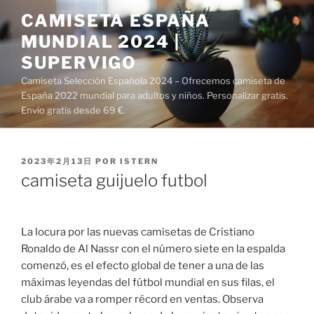
Saltar
CAMISETA ESPAÑA
al
MUNDIAL 2024 |
contenido
SUPERVIGO
Camiseta Selección Española 2024 – Ofrecemos camiseta de
España 2022 mundial para adultos y niños. Personalizar gratis.
Envío gratis desde 69 €.
PUBLICADO
2023年2月13日
POR
ISTERN
EL
camiseta guijuelo futbol
La locura por las nuevas camisetas de Cristiano
Ronaldo de Al Nassr con el número siete en la espalda
comenzó, es el efecto global de tener a una de las
máximas leyendas del fútbol mundial en sus filas, el
club árabe va a romper récord en ventas. Observa