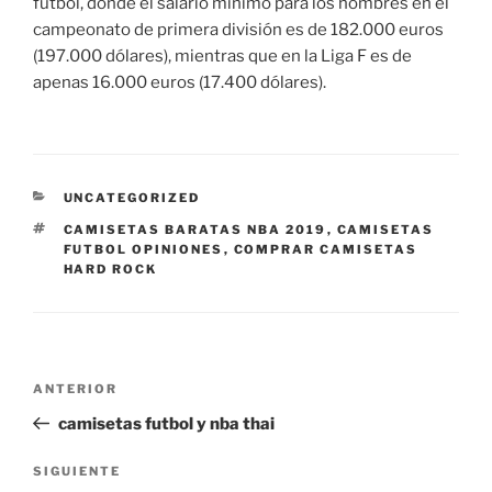
fútbol, donde el salario mínimo para los hombres en el
campeonato de primera división es de 182.000 euros
(197.000 dólares), mientras que en la Liga F es de
apenas 16.000 euros (17.400 dólares).
CATEGORÍAS
UNCATEGORIZED
ETIQUETAS
CAMISETAS BARATAS NBA 2019
,
CAMISETAS
FUTBOL OPINIONES
,
COMPRAR CAMISETAS
HARD ROCK
Navegación
Entrada
ANTERIOR
de
anterior:
camisetas futbol y nba thai
entradas
Siguiente
SIGUIENTE