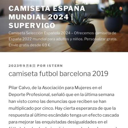
Saltar
CAMISETA ESPAÑA
al
MUNDIAL 2024 |
contenido
SUPERVIGO
Camiseta Selección Española 2024 – Ofrecemos camiseta de
España 2022 mundial para adultos y niños. Personalizar gratis.
Envío gratis desde 69 €.
PUBLICADO
2023年9月8日
POR
ISTERN
EL
camiseta futbol barcelona 2019
Pilar Calvo, de la Asociación para Mujeres en el
Deporte Profesional, señaló que en la última semana
han visto como las denuncias que reciben se han
multiplicado por cinco. Hay cierta esperanza de que la
respuesta al último escándalo tenga un efecto cascada
para mejorar las enquistadas desigualdades en el