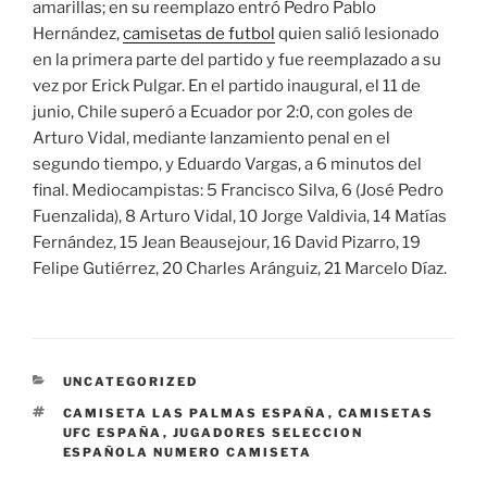
amarillas; en su reemplazo entró Pedro Pablo
Hernández,
camisetas de futbol
quien salió lesionado
en la primera parte del partido y fue reemplazado a su
vez por Erick Pulgar. En el partido inaugural, el 11 de
junio, Chile superó a Ecuador por 2:0, con goles de
Arturo Vidal, mediante lanzamiento penal en el
segundo tiempo, y Eduardo Vargas, a 6 minutos del
final. Mediocampistas: 5 Francisco Silva, 6 (José Pedro
Fuenzalida), 8 Arturo Vidal, 10 Jorge Valdivia, 14 Matías
Fernández, 15 Jean Beausejour, 16 David Pizarro, 19
Felipe Gutiérrez, 20 Charles Aránguiz, 21 Marcelo Díaz.
CATEGORÍAS
UNCATEGORIZED
ETIQUETAS
CAMISETA LAS PALMAS ESPAÑA
,
CAMISETAS
UFC ESPAÑA
,
JUGADORES SELECCION
ESPAÑOLA NUMERO CAMISETA