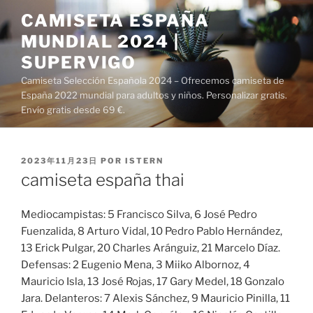
Saltar
CAMISETA ESPAÑA
al
MUNDIAL 2024 |
contenido
SUPERVIGO
Camiseta Selección Española 2024 – Ofrecemos camiseta de
España 2022 mundial para adultos y niños. Personalizar gratis.
Envío gratis desde 69 €.
PUBLICADO
2023年11月23日
POR
ISTERN
EL
camiseta españa thai
Mediocampistas: 5 Francisco Silva, 6 José Pedro
Fuenzalida, 8 Arturo Vidal, 10 Pedro Pablo Hernández,
13 Erick Pulgar, 20 Charles Aránguiz, 21 Marcelo Díaz.
Defensas: 2 Eugenio Mena, 3 Miiko Albornoz, 4
Mauricio Isla, 13 José Rojas, 17 Gary Medel, 18 Gonzalo
Jara. Delanteros: 7 Alexis Sánchez, 9 Mauricio Pinilla, 11