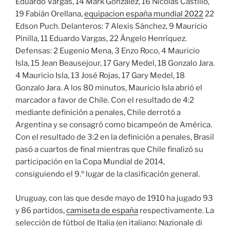
Eduardo Vargas, 14 Mark González, 16 Nicolás Castillo,
19 Fabián Orellana,
equipacion españa mundial 2022
22
Edson Puch. Delanteros: 7 Alexis Sánchez, 9 Mauricio
Pinilla, 11 Eduardo Vargas, 22 Ángelo Henríquez.
Defensas: 2 Eugenio Mena, 3 Enzo Roco, 4 Mauricio
Isla, 15 Jean Beausejour, 17 Gary Medel, 18 Gonzalo Jara.
4 Mauricio Isla, 13 José Rojas, 17 Gary Medel, 18
Gonzalo Jara. A los 80 minutos, Mauricio Isla abrió el
marcador a favor de Chile. Con el resultado de 4:2
mediante definición a penales, Chile derrotó a
Argentina y se consagró como bicampeón de América.
Con el resultado de 3:2 en la definición a penales, Brasil
pasó a cuartos de final mientras que Chile finalizó su
participación en la Copa Mundial de 2014,
consiguiendo el 9.º lugar de la clasificación general.
Uruguay, con las que desde mayo de 1910 ha jugado 93
y 86 partidos,
camiseta de españa
respectivamente. La
selección de fútbol de Italia (en italiano: Nazionale di