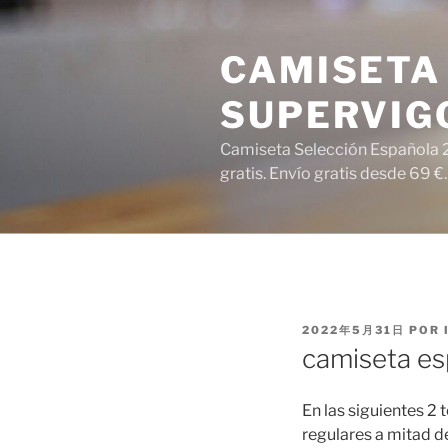
Saltar
al
CAMISETA 
contenido
SUPERVIG
Camiseta Selección Española 2
gratis. Envío gratis desde 69 €.
PUBLICADO
2022年5月31日
POR
EL
camiseta e
En las siguientes 
regulares a mitad de