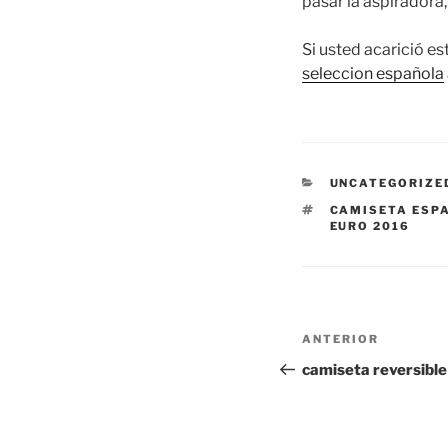
pasar la aspiradora,
Si usted acarició e
seleccion española
CATEGORÍAS
UNCATEGORIZE
ETIQUETAS
CAMISETA ESPA
EURO 2016
Navegación
Entrada
ANTERIOR
de
anterior:
camiseta reversibl
entradas