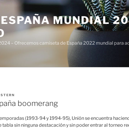
ESPAÑA MUNDIAL 20
O
024 – Ofrecemos camiseta de España 2022 mundial para adul
ISTERN
spaña boomerang
2 temporadas (1993-94 y 1994-95), Unión se encuentra haci
 tabla sin ninguna destacación y sin poder entrar al torneo re