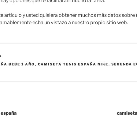
 hay opciones que te facilitarán mucho la tarea.
ste artículo y usted quisiera obtener muchos más datos sobre
amablemente echa un vistazo a nuestro propio sitio web.
D
ÑA BEBE 1 AÑO
,
CAMISETA TENIS ESPAÑA NIKE
,
SEGUNDA E
e españa
camiseta