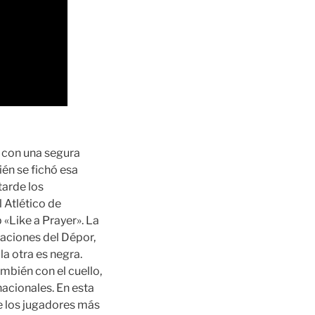
u con una segura
én se fichó esa
tarde los
 Atlético de
«Like a Prayer». La
aciones del Dépor,
la otra es negra.
mbién con el cuello,
nacionales. En esta
e los jugadores más