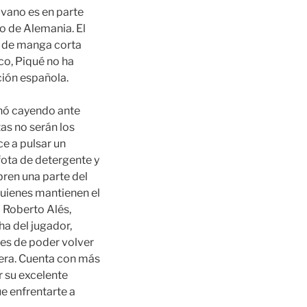
 vano es en parte
do de Alemania. El
ta de manga corta
co, Piqué no ha
ción española.
minó cayendo ante
tas no serán los
ce a pulsar un
 fota de detergente y
ren una parte del
quienes mantienen el
b Roberto Alés,
ha del jugador,
tes de poder volver
dera. Cuenta con más
 su excelente
e enfrentarte a