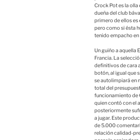
Crock Pot es la oll
dueña del club báva
primero de ellos es
pero como si ésta h
tenido empacho en f
Un guiño a aquella E
Francia. La selecció
definitivos de cara 
botón, al igual que 
se autolimpiará en 
total del presupues
funcionamiento de Cl
quien contó con el a
posteriormente sufr
a jugar. Este produ
de 5.000 comentari
relación calidad-pr