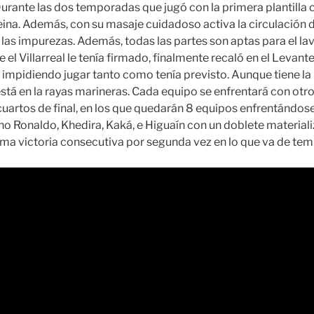
rante las dos temporadas que jugó con la primera plantilla 
eina. Además, con su masaje cuidadoso activa la circulación de
n las impurezas. Además, todas las partes son aptas para el lav
 el Villarreal le tenía firmado, finalmente recaló en el Levant
 impidiendo jugar tanto como tenía previsto. Aunque tiene l
 está en la rayas marineras. Cada equipo se enfrentará con otro
uartos de final, en los que quedarán 8 equipos enfrentándo
ano Ronaldo, Khedira, Kaká, e Higuaín con un doblete materializa
ma victoria consecutiva por segunda vez en lo que va de tem