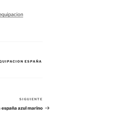
equipacion
QUIPACION ESPAÑA
SIGUIENTE
Siguiente
entrada
 españa azul marino