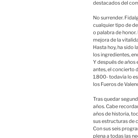
destacados del com
No surrender. Fidal
cualquier tipo de de
o palabra de honor.
mejora de la vitalida
Hasta hoy, ha sido 
los ingredientes, en
Y después de años en
antes, el concierto d
1.800- todavía lo e
los Fueros de Valenc
Tras quedar segundo
años. Cabe recordar
años de historia, to
sus estructuras de 
Con sus seis progra
plena a todas las ne