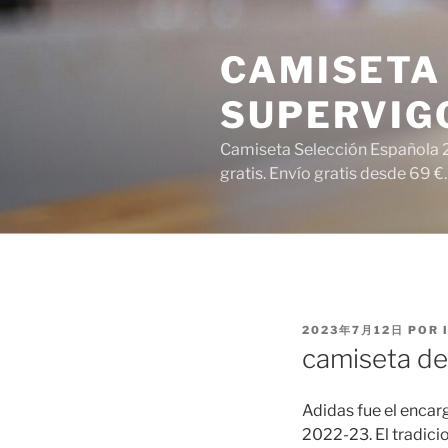
Saltar
al
CAMISETA 
contenido
SUPERVIG
Camiseta Selección Española 2
gratis. Envío gratis desde 69 €.
PUBLICADO
2023年7月12日
POR
EL
camiseta de
Adidas fue el encar
2022-23. El tradici