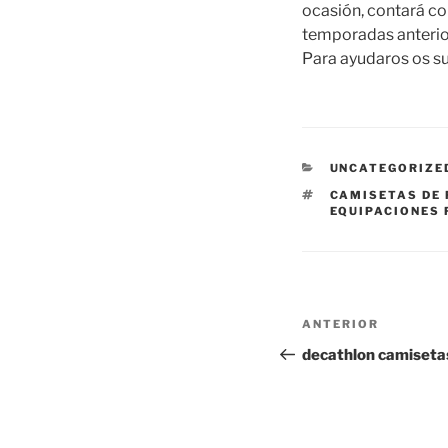
ocasión, contará co
temporadas anterior
Para ayudaros os su
CATEGORÍAS
UNCATEGORIZE
ETIQUETAS
CAMISETAS DE 
EQUIPACIONES 
Navegación
Entrada
ANTERIOR
de
anterior:
decathlon camiseta
entradas