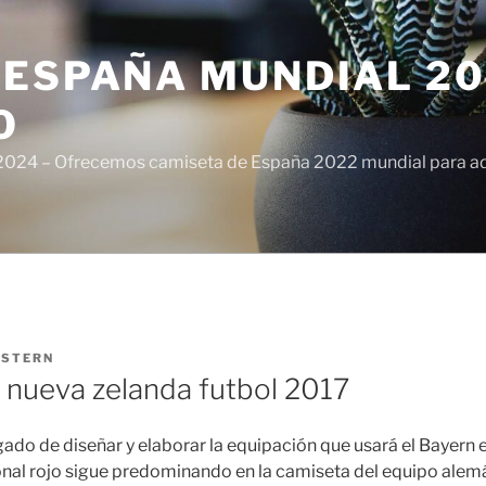
ESPAÑA MUNDIAL 20
O
024 – Ofrecemos camiseta de España 2022 mundial para adul
ISTERN
 nueva zelanda futbol 2017
gado de diseñar y elaborar la equipación que usará el Bayern
onal rojo sigue predominando en la camiseta del equipo alemá