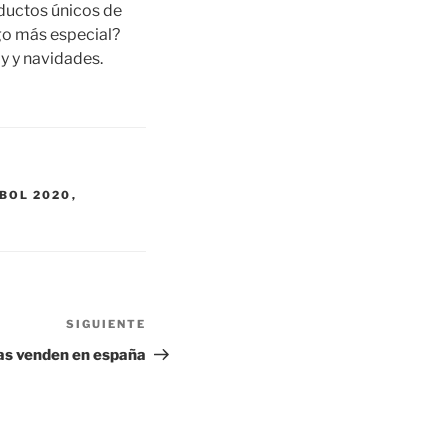
oductos únicos de
go más especial?
y y navidades.
BOL 2020
,
SIGUIENTE
Siguiente
entrada
as venden en españa