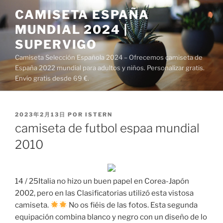
Saltar
CAMISETA ESPAÑA
al
MUNDIAL 2024 |
contenido
SUPERVIGO
Camiseta Selección Española 2024 – Ofrecemos camiseta de
España 2022 mundial para adultos y niños. Personalizar gratis.
Envío gratis desde 69 €.
PUBLICADO
2023年2月13日
POR
ISTERN
EL
camiseta de futbol espaa mundial
2010
14 / 25Italia no hizo un buen papel en Corea-Japón
2002, pero en las Clasificatorias utilizó esta vistosa
camiseta.
No os fiéis de las fotos. Esta segunda
equipación combina blanco y negro con un diseño de lo