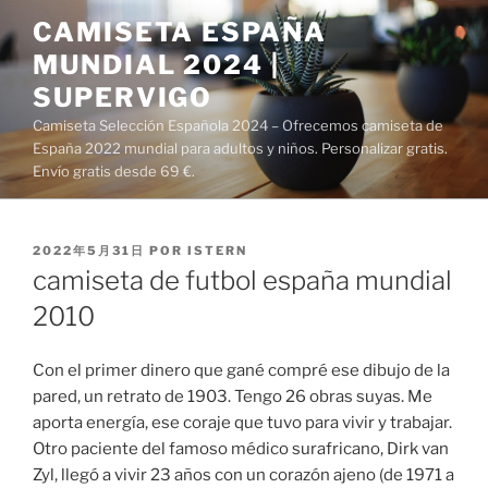
Saltar
CAMISETA ESPAÑA
al
MUNDIAL 2024 |
contenido
SUPERVIGO
Camiseta Selección Española 2024 – Ofrecemos camiseta de
España 2022 mundial para adultos y niños. Personalizar gratis.
Envío gratis desde 69 €.
PUBLICADO
2022年5月31日
POR
ISTERN
EL
camiseta de futbol españa mundial
2010
Con el primer dinero que gané compré ese dibujo de la
pared, un retrato de 1903. Tengo 26 obras suyas. Me
aporta energía, ese coraje que tuvo para vivir y trabajar.
Otro paciente del famoso médico surafricano, Dirk van
Zyl, llegó a vivir 23 años con un corazón ajeno (de 1971 a