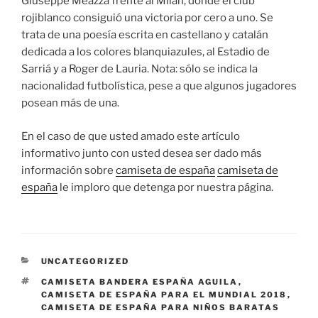
Giuseppe Meazza frente al Milan, donde el club
rojiblanco consiguió una victoria por cero a uno. Se
trata de una poesía escrita en castellano y catalán
dedicada a los colores blanquiazules, al Estadio de
Sarriá y a Roger de Lauria. Nota: sólo se indica la
nacionalidad futbolística, pese a que algunos jugadores
posean más de una.
En el caso de que usted amado este artículo
informativo junto con usted desea ser dado más
información sobre
camiseta de españa
camiseta de
españa
le imploro que detenga por nuestra página.
CATEGORÍAS
UNCATEGORIZED
ETIQUETAS
CAMISETA BANDERA ESPAÑA AGUILA
,
CAMISETA DE ESPAÑA PARA EL MUNDIAL 2018
,
CAMISETA DE ESPAÑA PARA NIÑOS BARATAS