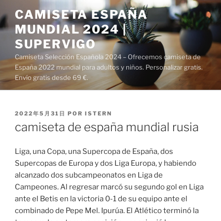
Saltar
CAMISETA ESPAÑA
al
MUNDIAL 2024 |
contenido
SUPERVIGO
Camiseta Selección Española 2024 – Ofrecemos camiseta de
España 2022 mundial para adultos y niños. Personalizar gratis.
Envío gratis desde 69 €.
PUBLICADO
2022年5月31日
POR
ISTERN
EL
camiseta de españa mundial rusia
Liga, una Copa, una Supercopa de España, dos
Supercopas de Europa y dos Liga Europa, y habiendo
alcanzado dos subcampeonatos en Liga de
Campeones. Al regresar marcó su segundo gol en Liga
ante el Betis en la victoria 0-1 de su equipo ante el
combinado de Pepe Mel. Ipurúa. El Atlético terminó la