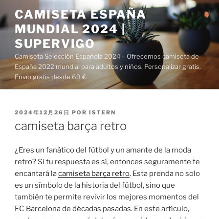
Saltar
CAMISETA ESPAÑA
al
MUNDIAL 2024 |
contenido
SUPERVIGO
Camiseta Selección Española 2024 – Ofrecemos camiseta de
España 2022 mundial para adultos y niños. Personalizar gratis.
Envío gratis desde 69 €.
PUBLICADO
2024年12月26日
POR
ISTERN
EL
camiseta barça retro
¿Eres un fanático del fútbol y un amante de la moda
retro? Si tu respuesta es sí, entonces seguramente te
encantará la
camiseta barça retro
. Esta prenda no solo
es un símbolo de la historia del fútbol, sino que
también te permite revivir los mejores momentos del
FC Barcelona de décadas pasadas. En este artículo,