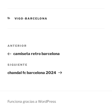
CATEGORÍAS
VIGO-BARCELONA
Navegación
Entrada
ANTERIOR
de
anterior:
camiseta retro barcelona
entradas
Siguiente
SIGUIENTE
entrada
chandal fc barcelona 2024
Funciona gracias a WordPress