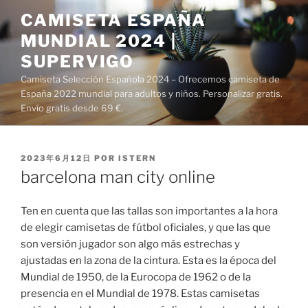
Saltar
CAMISETA ESPAÑA
al
MUNDIAL 2024 |
contenido
SUPERVIGO
Camiseta Selección Española 2024 – Ofrecemos camiseta de
España 2022 mundial para adultos y niños. Personalizar gratis.
Envío gratis desde 69 €.
PUBLICADO
2023年6月12日
POR
ISTERN
EL
barcelona man city online
Ten en cuenta que las tallas son importantes a la hora
de elegir camisetas de fútbol oficiales, y que las que
son versión jugador son algo más estrechas y
ajustadas en la zona de la cintura. Esta es la época del
Mundial de 1950, de la Eurocopa de 1962 o de la
presencia en el Mundial de 1978. Estas camisetas