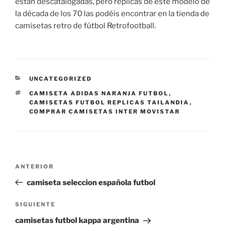
están descatalogadas, pero réplicas de este modelo de
la década de los 70 las podéis encontrar en la tienda de
camisetas retro de fútbol Retrofootball.
CATEGORÍAS
UNCATEGORIZED
ETIQUETAS
CAMISETA ADIDAS NARANJA FUTBOL
,
CAMISETAS FUTBOL REPLICAS TAILANDIA
,
COMPRAR CAMISETAS INTER MOVISTAR
Navegación
Entrada
ANTERIOR
de
anterior:
camiseta seleccion española futbol
entradas
Siguiente
SIGUIENTE
entrada
camisetas futbol kappa argentina