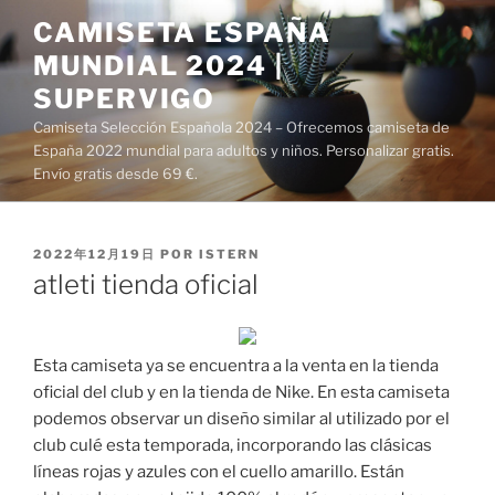
Saltar
CAMISETA ESPAÑA
al
MUNDIAL 2024 |
contenido
SUPERVIGO
Camiseta Selección Española 2024 – Ofrecemos camiseta de
España 2022 mundial para adultos y niños. Personalizar gratis.
Envío gratis desde 69 €.
PUBLICADO
2022年12月19日
POR
ISTERN
EL
atleti tienda oficial
Esta camiseta ya se encuentra a la venta en la tienda
oficial del club y en la tienda de Nike. En esta camiseta
podemos observar un diseño similar al utilizado por el
club culé esta temporada, incorporando las clásicas
líneas rojas y azules con el cuello amarillo. Están