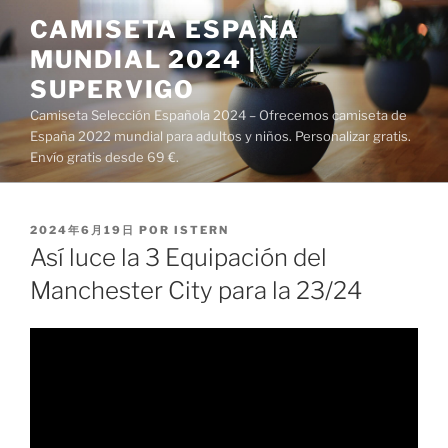
Saltar
CAMISETA ESPAÑA
al
MUNDIAL 2024 |
contenido
SUPERVIGO
Camiseta Selección Española 2024 – Ofrecemos camiseta de
España 2022 mundial para adultos y niños. Personalizar gratis.
Envío gratis desde 69 €.
PUBLICADO
2024年6月19日
POR
ISTERN
EL
Así luce la 3 Equipación del
Manchester City para la 23/24