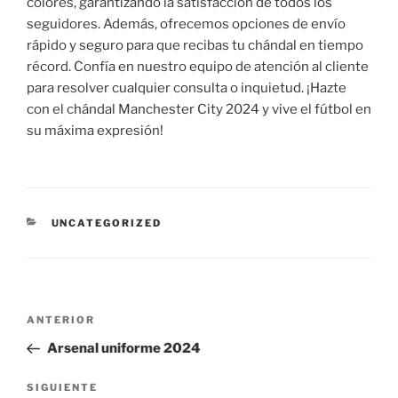
colores, garantizando la satisfacción de todos los
seguidores. Además, ofrecemos opciones de envío
rápido y seguro para que recibas tu chándal en tiempo
récord. Confía en nuestro equipo de atención al cliente
para resolver cualquier consulta o inquietud. ¡Hazte
con el chándal Manchester City 2024 y vive el fútbol en
su máxima expresión!
CATEGORÍAS
UNCATEGORIZED
Navegación
Entrada
ANTERIOR
de
anterior:
Arsenal uniforme 2024
entradas
Siguiente
SIGUIENTE