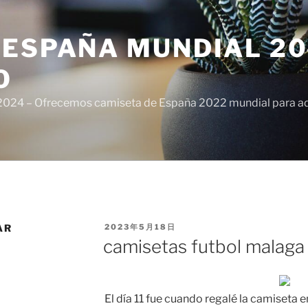
ESPAÑA MUNDIAL 20
O
024 – Ofrecemos camiseta de España 2022 mundial para adul
PUBLICADO
AR
2023年5月18日
EL
camisetas futbol malaga
El día 11 fue cuando regalé la camiseta