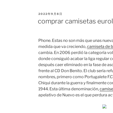
PUBLICADO
2022年9月8日
EL
comprar camisetas eurol
Phone. Estas no son más que unas nueva
medida que va creciendo,
camiseta de 
cambia. En 2006 perdió la categoría vol
donde consiguió acabar la liga regular 
después caer eliminado en la fase de as
frente al CD Don Benito. El club sería r
nombres, primero como Portugalete F.C
Chiqui durante la guerra y finalmente 
1944. Esta última denominación,
camise
apelativo de Nuevo es el que perdura a