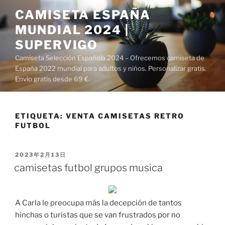
Saltar
CAMISETA ESPAÑA
al
MUNDIAL 2024 |
contenido
SUPERVIGO
Camiseta Selección Española 2024 – Ofrecemos camiseta de
España 2022 mundial para adultos y niños. Personalizar gratis.
Envío gratis desde 69 €.
ETIQUETA:
VENTA CAMISETAS RETRO
FUTBOL
PUBLICADO
2023年2月13日
EL
camisetas futbol grupos musica
A Carla le preocupa más la decepción de tantos
hinchas o turistas que se van frustrados por no