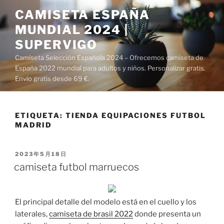
Saltar
CAMISETA ESPAÑA
al
MUNDIAL 2024 |
contenido
SUPERVIGO
Camiseta Selección Española 2024 – Ofrecemos camiseta de
España 2022 mundial para adultos y niños. Personalizar gratis.
Envío gratis desde 69 €.
ETIQUETA:
TIENDA EQUIPACIONES FUTBOL
MADRID
PUBLICADO
2023年5月18日
EL
camiseta futbol marruecos
El principal detalle del modelo está en el cuello y los
laterales,
camiseta de brasil 2022
donde presenta un