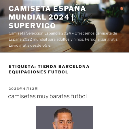
Saltar
CAMISETA ESPAÑA
al
MUNDIAL 2024 |
contenido
SUPERVIGO
Camiseta Selección Española 2024 – Ofrecemos camiseta de
España 2022 mundial para adultos y niños. Personalizar gratis.
Envío gratis desde 69 €.
ETIQUETA:
TIENDA BARCELONA
EQUIPACIONES FUTBOL
PUBLICADO
2023年4月12日
EL
camisetas muy baratas futbol