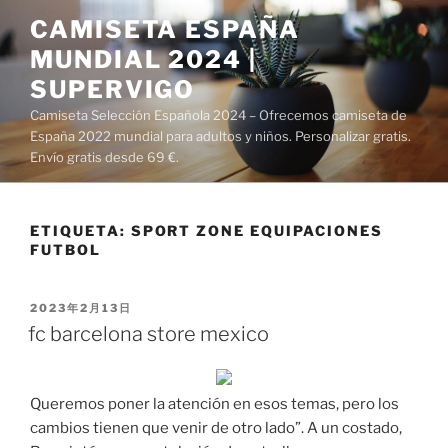
Saltar
CAMISETA ESPAÑA
al
MUNDIAL 2024 |
contenido
SUPERVIGO
Camiseta Selección Española 2024 – Ofrecemos camiseta de
España 2022 mundial para adultos y niños. Personalizar gratis.
Envío gratis desde 69 €.
ETIQUETA:
SPORT ZONE EQUIPACIONES
FUTBOL
PUBLICADO
2023年2月13日
EL
fc barcelona store mexico
Queremos poner la atención en esos temas, pero los
cambios tienen que venir de otro lado”. A un costado,