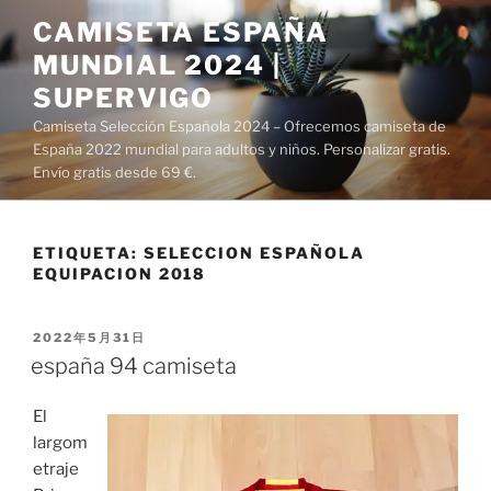
Saltar
CAMISETA ESPAÑA
al
MUNDIAL 2024 |
contenido
SUPERVIGO
Camiseta Selección Española 2024 – Ofrecemos camiseta de
España 2022 mundial para adultos y niños. Personalizar gratis.
Envío gratis desde 69 €.
ETIQUETA:
SELECCION ESPAÑOLA
EQUIPACION 2018
PUBLICADO
2022年5月31日
EL
españa 94 camiseta
El
largom
etraje