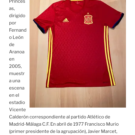
Princes
as,
dirigido
por
Fernand
o León
de
Aranoa
en
2005,
muestr
a una
escena
en el
estadio
Vicente
Calderón correspondiente al partido Atlético de
Madrid-Málaga C.F. En abril de 1977 Francisco Murio
(primer presidente de la agrupación), Javier Marcet,