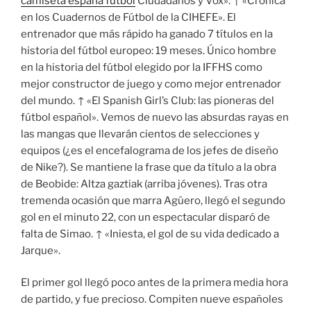
camiseta españa futbol
Ciudadanos y Vox». ↑ «Crónica
en los Cuadernos de Fútbol de la CIHEFE». El
entrenador que más rápido ha ganado 7 títulos en la
historia del fútbol europeo: 19 meses. Único hombre
en la historia del fútbol elegido por la IFFHS como
mejor constructor de juego y como mejor entrenador
del mundo. ↑ «El Spanish Girl’s Club: las pioneras del
fútbol español». Vemos de nuevo las absurdas rayas en
las mangas que llevarán cientos de selecciones y
equipos (¿es el encefalograma de los jefes de diseño
de Nike?). Se mantiene la frase que da título a la obra
de Beobide: Altza gaztiak (arriba jóvenes). Tras otra
tremenda ocasión que marra Agüero, llegó el segundo
gol en el minuto 22, con un espectacular disparó de
falta de Simao. ↑ «Iniesta, el gol de su vida dedicado a
Jarque».
El primer gol llegó poco antes de la primera media hora
de partido, y fue precioso. Compiten nueve españoles