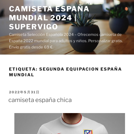
Saltar
CAMISETA ESPAÑA
al
MUNDIAL 2024 |
contenido
SUPERVIGO
Camiseta Selección Española 2024 – Ofrecemos camiseta de
España 2022 mundial para adultos y niños. Personalizar gratis.
Envío gratis desde 69 €.
ETIQUETA:
SEGUNDA EQUIPACION ESPAÑA
MUNDIAL
PUBLICADO
2022年5月31日
EL
camiseta españa chica