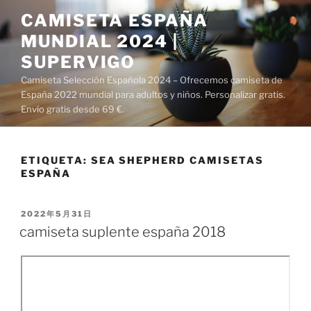
Saltar
CAMISETA ESPAÑA
al
MUNDIAL 2024 |
contenido
SUPERVIGO
Camiseta Selección Española 2024 – Ofrecemos camiseta de
España 2022 mundial para adultos y niños. Personalizar gratis.
Envío gratis desde 69 €.
ETIQUETA:
SEA SHEPHERD CAMISETAS
ESPAÑA
PUBLICADO
2022年5月31日
EL
camiseta suplente españa 2018